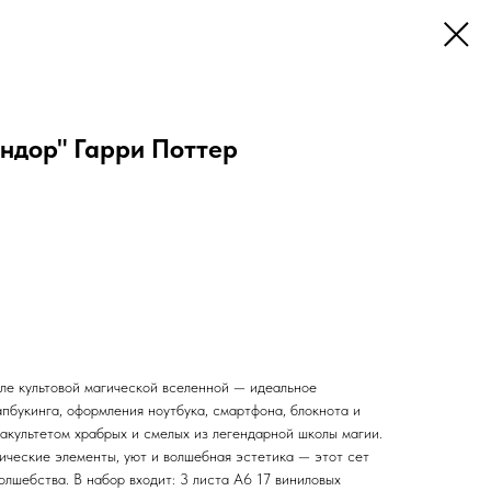
ндор" Гарри Поттер
ле культовой магической вселенной — идеальное
пбукинга, оформления ноутбука, смартфона, блокнота и
акультетом храбрых и смелых из легендарной школы магии.
ические элементы, уют и волшебная эстетика — этот сет
лшебства. В набор входит: 3 листа А6 17 виниловых