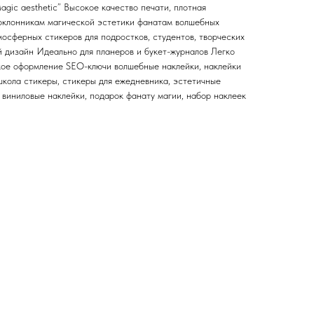
agic aesthetic” Высокое качество печати, плотная
поклонникам магической эстетики фанатам волшебных
осферных стикеров для подростков, студентов, творческих
дизайн Идеально для планеров и букет-журналов Легко
кое оформление SEO-ключи волшебные наклейки, наклейки
школа стикеры, стикеры для ежедневника, эстетичные
, виниловые наклейки, подарок фанату магии, набор наклеек