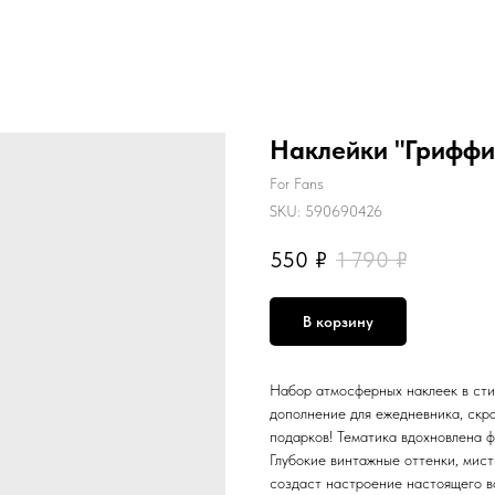
Наклейки "Гриффи
For Fans
SKU:
590690426
550
₽
1 790
₽
В корзину
Набор атмосферных наклеек в сти
дополнение для ежедневника, скра
подарков! Тематика вдохновлена ф
Глубокие винтажные оттенки, мист
создаст настроение настоящего во