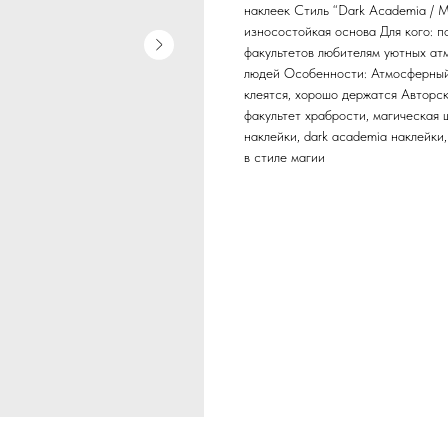
наклеек Стиль “Dark Academia / M
износостойкая основа Для кого: 
факультетов любителям уютных атм
людей Особенности: Атмосферный 
клеятся, хорошо держатся Авторс
факультет храбрости, магическая 
наклейки, dark academia наклейки
в стиле магии